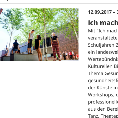
12.09.2017 – 
ich mach
Mit "Ich mac
veranstaltet
Schuljahren 
ein landeswe
Wertebündnis
Kulturellen B
Thema Gesund
gesundheitsf
der Künste in
Workshops, d
professionel
aus den Berei
Tanz, Theater