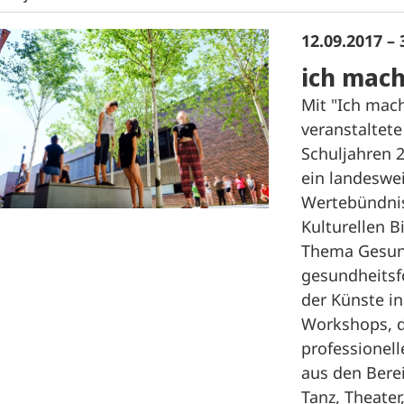
12.09.2017 – 
ich mach
Mit "Ich mac
veranstaltet
Schuljahren 
ein landeswe
Wertebündnis
Kulturellen B
Thema Gesund
gesundheitsf
der Künste in
Workshops, d
professionel
aus den Berei
Tanz, Theater