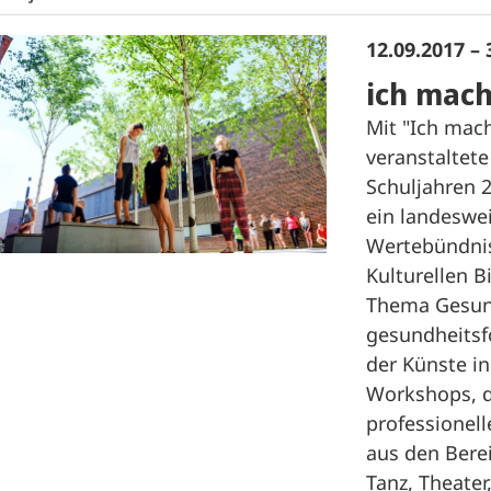
12.09.2017 – 
ich mach
Mit "Ich mac
veranstaltet
Schuljahren 
ein landeswe
Wertebündnis
Kulturellen B
Thema Gesund
gesundheitsf
der Künste in
Workshops, d
professionel
aus den Berei
Tanz, Theater