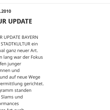
1.2010
UR UPDATE
UR UPDATE BAYERN
e STADTKULTUR ein
ival ganz neuer Art.
 lang war der Fokus
fen junger
rinnen und
r und auf neue Wege
vermittlung gerichtet.
gramm standen
 Slams und
formances