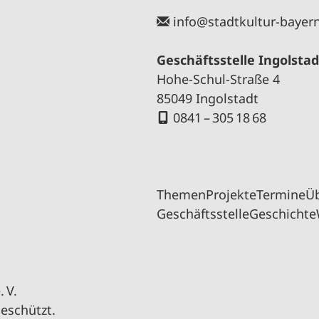
info@stadtkultur-bayer
Geschäftsstelle Ingolstad
Hohe-Schul-Straße 4
85049 Ingolstadt
0841 – 305 18 68
Themen
Projekte
Termine
Ü
Geschäftsstelle
Geschichte
 V.
geschützt.