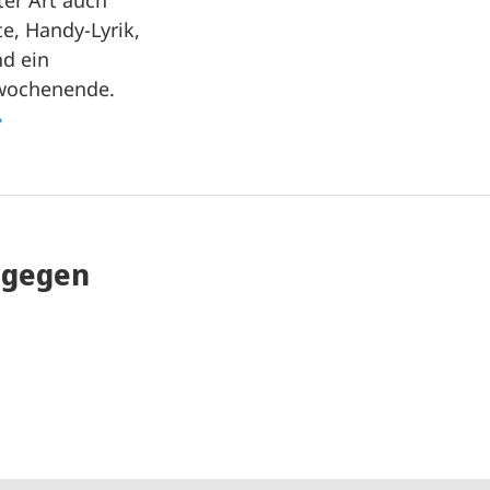
ter Art auch
e, Handy-Lyrik,
d ein
mwochenende.
e gegen