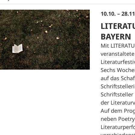
10.10. – 28.1
LITERAT
BAYERN
Mit LITERAT
veranstaltet
Literaturfest
Sechs Wochen
auf das Schaf
Schriftstelle
Schriftstelle
der Literatur
Auf dem Pro
neben Poetry
Literaturper