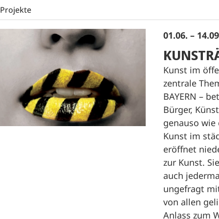
Projekte
01.06. – 14.0
KUNSTR
Kunst im öff
zentrale Th
BAYERN – bet
Bürger, Künst
genauso wie 
Kunst im stä
eröffnet nie
zur Kunst. Si
auch jederma
ungefragt mi
von allen gel
Anlass zum W