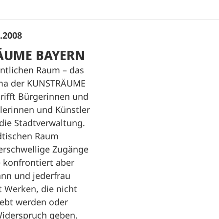
9.2008
ÄUME BAYERN
entlichen Raum – das
ema der KUNSTRÄUME
rifft Bürgerinnen und
lerinnen und Künstler
die Stadtverwaltung.
dtischen Raum
derschwellige Zugänge
e konfrontiert aber
nn und jederfrau
t Werken, die nicht
iebt werden oder
iderspruch geben.