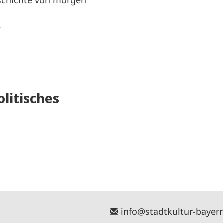
schichte von morgen
litisches
info@stadtkultur-bayer