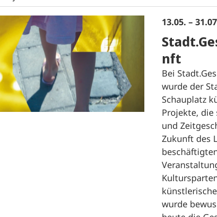
13.05. – 31.0
Stadt.Ge
nft
Bei Stadt.Ge
wurde der S
Schauplatz kü
Projekte, die 
und Zeitgesc
Zukunft des 
beschäftigten
Veranstaltun
Kultursparte
künstlerisch
wurde bewuss