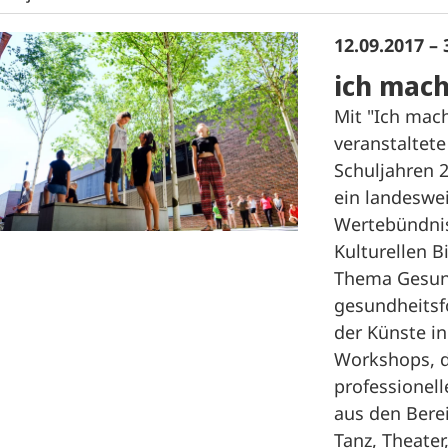
12.09.2017 – 
ich mach
Mit "Ich mac
veranstaltet
Schuljahren 
ein landeswe
Wertebündnis
Kulturellen B
Thema Gesund
gesundheitsf
der Künste in
Workshops, d
professionel
aus den Berei
Tanz, Theater