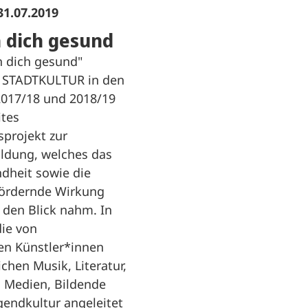
31.07.2019
 dich gesund
h dich gesund"
e STADTKULTUR in den
2017/18 und 2018/19
ites
projekt zur
ildung, welches das
heit sowie die
ördernde Wirkung
 den Blick nahm. In
ie von
len Künstler*innen
chen Musik, Literatur,
, Medien, Bildende
gendkultur angeleitet