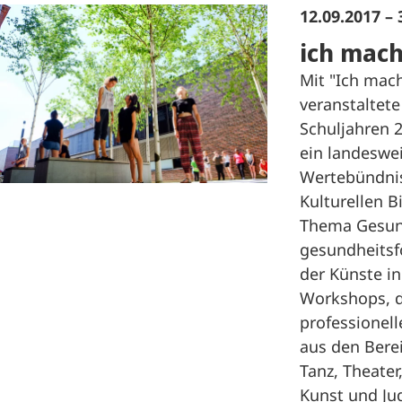
12.09.2017 – 
ich mach
Mit "Ich mac
veranstaltet
Schuljahren 
ein landeswe
Wertebündnis
Kulturellen B
Thema Gesund
gesundheitsf
der Künste in
Workshops, d
professionel
aus den Berei
Tanz, Theater
Kunst und Ju