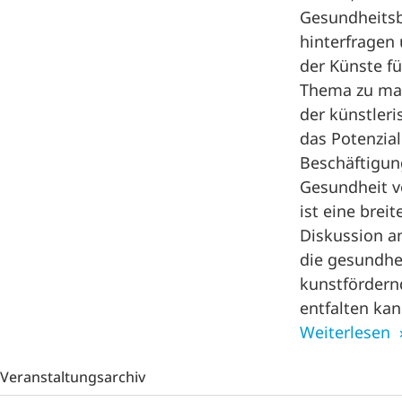
Gesundheitsbe
hinterfragen
der Künste f
Thema zu mac
der künstleri
das Potenzial
Beschäftigu
Gesundheit vo
ist eine breit
Diskussion a
die gesundhe
kunstförder
entfalten kan
Weiterlesen
Veranstaltungsarchiv