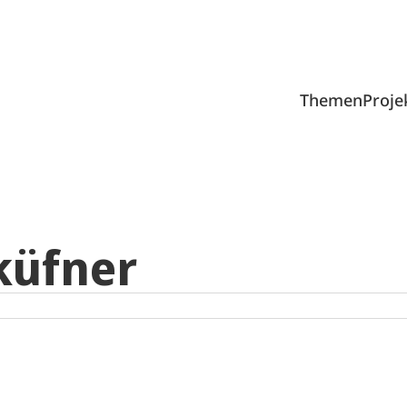
Themen
Proje
küfner