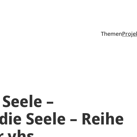
Themen
Proje
 Seele –
die Seele – Reihe
 vhs