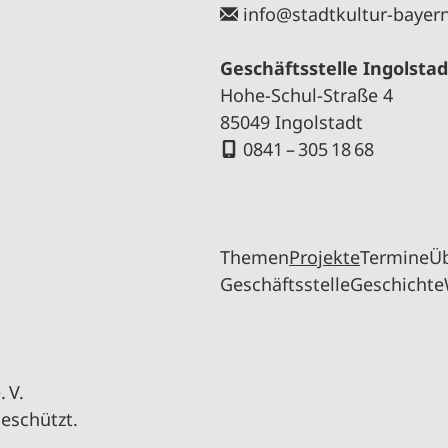
info@stadtkultur-bayer
Geschäftsstelle Ingolstad
Hohe-Schul-Straße 4
85049 Ingolstadt
0841 – 305 18 68
Themen
Projekte
Termine
Ü
Geschäftsstelle
Geschichte
 V.
geschützt.