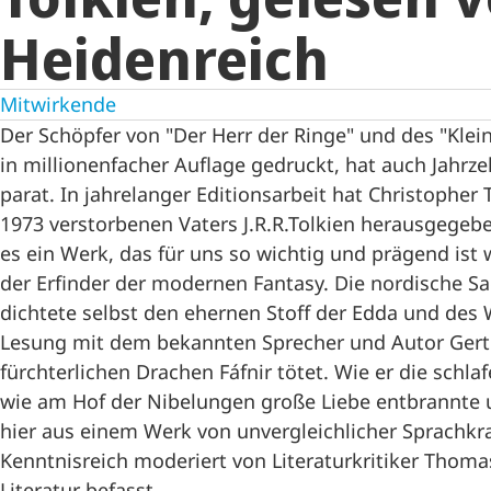
Heidenreich
Mitwirkende
Der Schöpfer von "Der Herr der Ringe" und des "Klei
in millionenfacher Auflage gedruckt, hat auch Jahr
parat. In jahrelanger Editionsarbeit hat Christophe
1973 verstorbenen Vaters J.R.R.Tolkien herausgegeb
es ein Werk, das für uns so wichtig und prägend ist w
der Erfinder der modernen Fantasy. Die nordische S
dichtete selbst den ehernen Stoff der Edda und des 
Lesung mit dem bekannten Sprecher und Autor Gert 
fürchterlichen Drachen Fáfnir tötet. Wie er die schl
wie am Hof der Nibelungen große Liebe entbrannte u
hier aus einem Werk von unvergleichlicher Sprachkra
Kenntnisreich moderiert von Literaturkritiker Thoma
Literatur befasst.