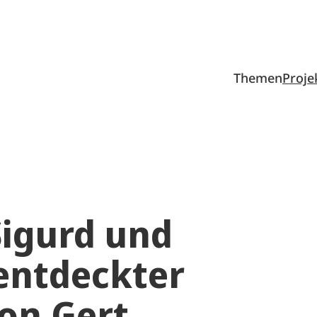
Themen
Proje
Sigurd und
entdeckter
von Gert