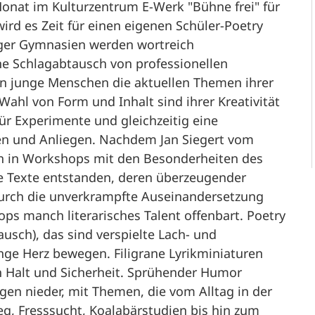
Monat im Kulturzentrum E-Werk "Bühne frei" für
ird es Zeit für einen eigenen Schüler-Poetry
nger Gymnasien werden wortreich
e Schlagabtausch von professionellen
ln junge Menschen die aktuellen Themen ihrer
 Wahl von Form und Inhalt sind ihrer Kreativität
für Experimente und gleichzeitig eine
n und Anliegen. Nachdem Jan Siegert vom
en in Workshops mit den Besonderheiten des
ne Texte entstanden, deren überzeugender
Durch die unverkrampfte Auseinandersetzung
ps manch literarisches Talent offenbart. Poetry
usch), das sind verspielte Lach- und
unge Herz bewegen. Filigrane Lyrikminiaturen
h Halt und Sicherheit. Sprühender Humor
gen nieder, mit Themen, die vom Alltag in der
g, Fresssucht, Koalabärstudien bis hin zum