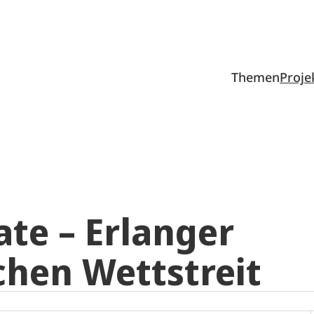
Themen
Proje
te – Erlanger
chen Wettstreit