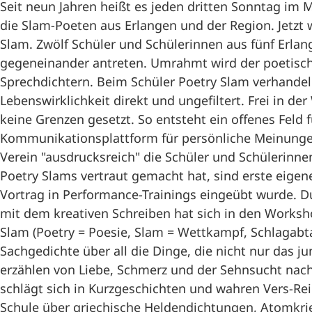
Seit neun Jahren heißt es jeden dritten Sonntag im 
die Slam-Poeten aus Erlangen und der Region. Jetzt w
Slam. Zwölf Schüler und Schülerinnen aus fünf Erla
gegeneinander antreten. Umrahmt wird der poetisch
Sprechdichtern. Beim Schüler Poetry Slam verhande
Lebenswirklichkeit direkt und ungefiltert. Frei in der
keine Grenzen gesetzt. So entsteht ein offenes Feld 
Kommunikationsplattform für persönliche Meinunge
Verein "ausdrucksreich" die Schüler und Schülerinn
Poetry Slams vertraut gemacht hat, sind erste eige
Vortrag in Performance-Trainings eingeübt wurde. 
mit dem kreativen Schreiben hat sich in den Worksho
Slam (Poetry = Poesie, Slam = Wettkampf, Schlagabta
Sachgedichte über all die Dinge, die nicht nur das j
erzählen von Liebe, Schmerz und der Sehnsucht nac
schlägt sich in Kurzgeschichten und wahren Vers-Rei
Schule über griechische Heldendichtungen, Atomkrie