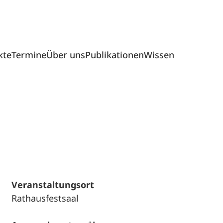
kte
Termine
Über uns
Publikationen
Wissen
Veranstaltungsort
Rathausfestsaal