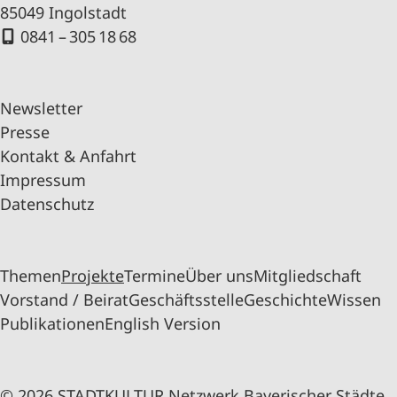
85049 Ingolstadt
0841 – 305 18 68
Newsletter
Presse
Kontakt & Anfahrt
Impressum
Datenschutz
Themen
Projekte
Termine
Über uns
Mitgliedschaft
Vorstand / Beirat
Geschäftsstelle
Geschichte
Wissen
Publikationen
English Version
© 2026 STADTKULTUR Netzwerk Bayerischer Städte