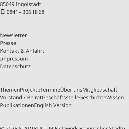
85049 Ingolstadt
0841 – 305 18 68
Newsletter
Presse
Kontakt & Anfahrt
Impressum
Datenschutz
Themen
Projekte
Termine
Über uns
Mitgliedschaft
Vorstand / Beirat
Geschäftsstelle
Geschichte
Wissen
Publikationen
English Version
© 2026 STADTKULTUR Netzwerk Bayerischer Städte