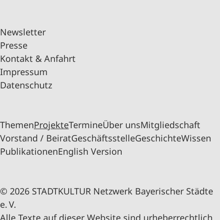
Newsletter
Presse
Kontakt & Anfahrt
Impressum
Datenschutz
Themen
Projekte
Termine
Über uns
Mitgliedschaft
Vorstand / Beirat
Geschäftsstelle
Geschichte
Wissen
Publikationen
English Version
© 2026 STADTKULTUR Netzwerk Bayerischer Städte
e. V.
Alle Texte auf dieser Website sind urheberrechtlich