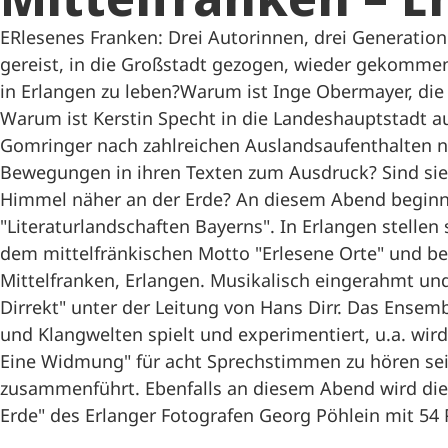
ERlesenes Franken: Drei Autorinnen, drei Generatione
gereist, in die Großstadt gezogen, wieder gekomme
in Erlangen zu leben?Warum ist Inge Obermayer, die
Warum ist Kerstin Specht in die Landeshauptstadt 
Gomringer nach zahlreichen Auslandsaufenthalten 
Bewegungen in ihren Texten zum Ausdruck? Sind sie
Himmel näher an der Erde? An diesem Abend beginnt
"Literaturlandschaften Bayerns". In Erlangen stellen
dem mittelfränkischen Motto "Erlesene Orte" und be
Mittelfranken, Erlangen. Musikalisch eingerahmt u
Dirrekt" unter der Leitung von Hans Dirr. Das Ensem
und Klangwelten spielt und experimentiert, u.a. wir
Eine Widmung" für acht Sprechstimmen zu hören sein
zusammenführt. Ebenfalls an diesem Abend wird die 
Erde" des Erlanger Fotografen Georg Pöhlein mit 54 P