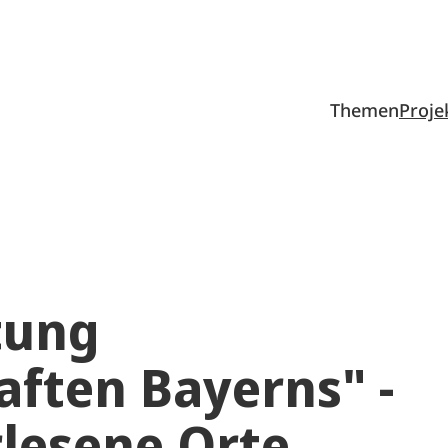
Themen
Proje
tung
aften Bayerns" -
rlesene Orte