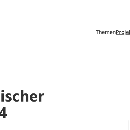
Themen
Proje
ischer
4