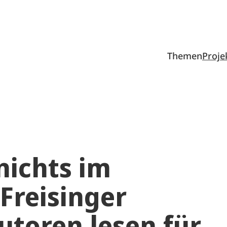
Themen
Proje
nichts im
 Freisinger
utoren lesen für