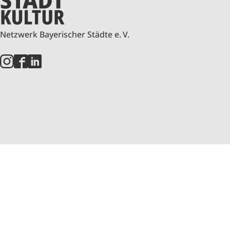
Netzwerk Bayerischer Städte e. V.
© 2026 STADTKULTUR Netzwerk Bayerischer Städte e.
Alle Texte auf dieser Website sind urheberrechtlich 