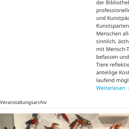
der Bibliothe
professionel
und Kunstpäd
Kunstsparten
Menschen all
sinnlich, äst
mit Mensch-T
befassen und 
Tiere reflekt
anteilige Kos
laufend mögl
Weiterlesen
Veranstaltungsarchiv