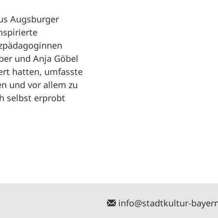
aus Augsburger
spirierte
nzpädagoginnen
eber und Anja Göbel
ert hatten, umfasste
en und vor allem zu
 selbst erprobt
info@stadtkultur-bayer