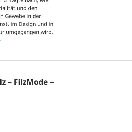
nd fragte nach, wie
ialität und den
on Gewebe in der
nst, im Design und in
tur umgegangen wird.
lz – FilzMode –