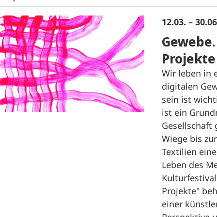
12.03. – 30.0
Gewebe. 
Projekte
Wir leben in 
digitalen Gew
sein ist wich
ist ein Grun
Gesellschaft
Wiege bis zur
Textilien ein
Leben des M
Kulturfestiva
Projekte" be
einer künstle