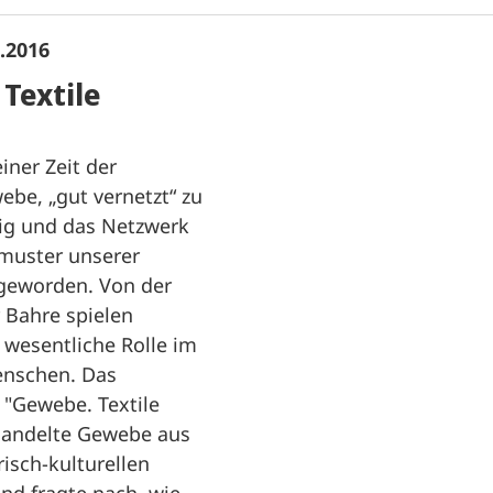
6.2016
Textile
einer Zeit der
ebe, „gut vernetzt“ zu
tig und das Netzwerk
dmuster unserer
 geworden. Von der
 Bahre spielen
e wesentliche Rolle im
enschen. Das
l "Gewebe. Textile
handelte Gewebe aus
risch-kulturellen