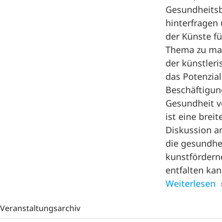
Gesundheitsbe
hinterfragen
der Künste f
Thema zu mac
der künstleri
das Potenzial
Beschäftigu
Gesundheit vo
ist eine breit
Diskussion a
die gesundhe
kunstförder
entfalten kan
Weiterlesen
Veranstaltungsarchiv