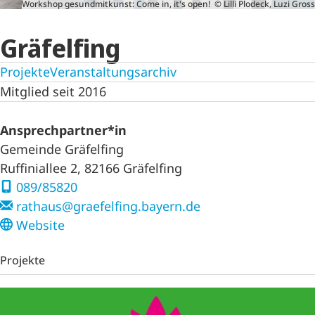
Workshop gesundmitkunst: Come in, it's open! © Lilli Plodeck, Luzi Gross
Gräfelfing
Projekte
Veranstaltungsarchiv
Mitglied seit 2016
Ansprechpartner*in
Gemeinde Gräfelfing
Ruffiniallee 2, 82166 Gräfelfing
089/85820
rathaus@graefelfing.bayern.de
Website
Projekte