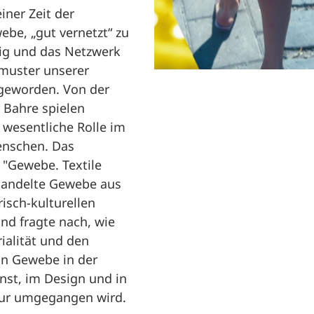
einer Zeit der
ebe, „gut vernetzt“ zu
tig und das Netzwerk
dmuster unserer
 geworden. Von der
 Bahre spielen
e wesentliche Rolle im
enschen. Das
l "Gewebe. Textile
handelte Gewebe aus
risch-kulturellen
nd fragte nach, wie
ialität und den
on Gewebe in der
nst, im Design und in
tur umgegangen wird.