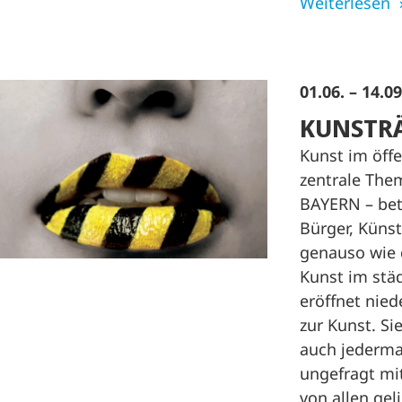
Weiterlesen
01.06. – 14.0
KUNSTR
Kunst im öff
zentrale Th
BAYERN – bet
Bürger, Künst
genauso wie 
Kunst im stä
eröffnet nie
zur Kunst. Si
auch jederma
ungefragt mi
von allen gel