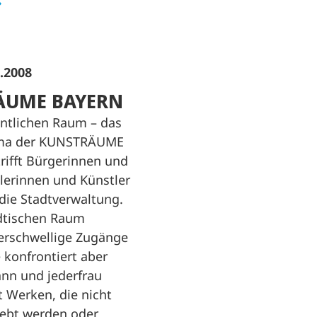
9.2008
ÄUME BAYERN
entlichen Raum – das
ema der KUNSTRÄUME
rifft Bürgerinnen und
lerinnen und Künstler
die Stadtverwaltung.
dtischen Raum
derschwellige Zugänge
e konfrontiert aber
nn und jederfrau
t Werken, die nicht
iebt werden oder