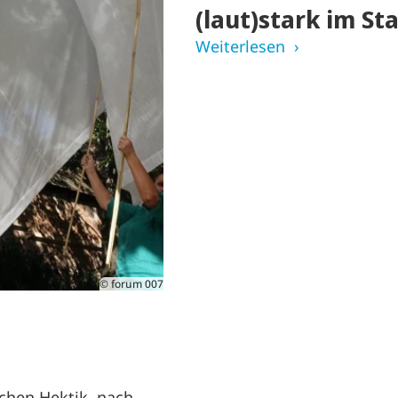
(laut)stark im Sta
Weiterlesen
© forum 007
ichen Hektik, nach