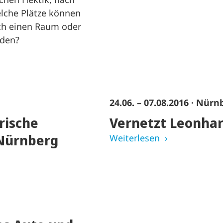
elche Plätze können
ich einen Raum oder
rden?
24.06. – 07.08.2016
· Nürn
rische
Vernetzt Leonha
/Nürnberg
Weiterlesen