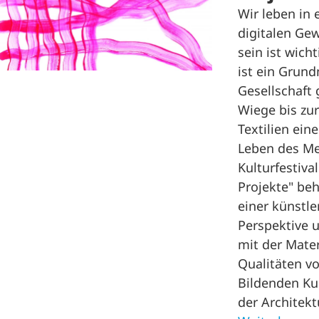
Wir leben in 
digitalen Gew
sein ist wich
ist ein Grun
Gesellschaft
Wiege bis zur
Textilien ein
Leben des M
Kulturfestiva
Projekte" be
einer künstle
Perspektive u
mit der Mater
Qualitäten v
Bildenden Ku
der Architek