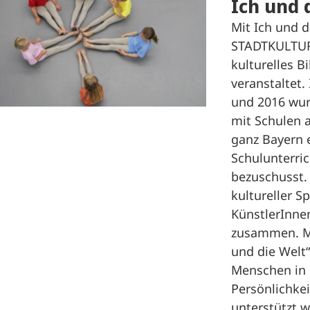
Ich und 
Mit Ich und d
STADTKULTUR
kulturelles B
veranstaltet.
und 2016 wur
mit Schulen a
ganz Bayern
Schulunterri
bezuschusst.
kultureller S
KünstlerInne
zusammen. M
und die Welt“
Menschen in 
Persönlichke
unterstützt 