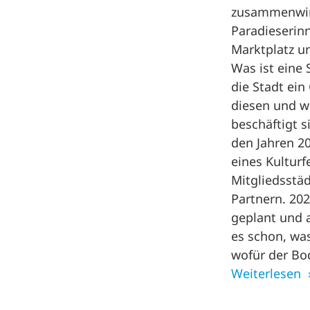
zusammenwi
Paradieserin
Marktplatz 
Was ist eine 
die Stadt ein
diesen und w
beschäftigt 
den Jahren 2
eines Kulturf
Mitgliedsstäd
Partnern. 20
geplant und a
es schon, wa
wofür der Bo
Weiterlesen