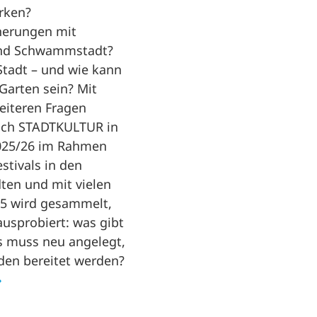
rken?
nerungen mit
und Schwammstadt?
Stadt – und wie kann
 Garten sein? Mit
eiteren Fragen
sich STADTKULTUR in
025/26 im Rahmen
estivals in den
ten und mit vielen
25 wird gesammelt,
usprobiert: was gibt
s muss neu angelegt,
den bereitet werden?