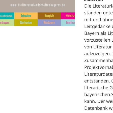
Die Literatur
standen unte
mit und ohne
Leitgedanke d
Bayern als Li
vorzustellen
von Literatur
aufzuzeigen.
Zusammenhan
Projektvorha
Literaturdat
entstanden, 
literarische 
bayerischen 
kann. Der we
Datenbank wu