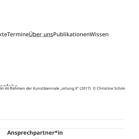
kte
Termine
Über uns
Publikationen
Wissen
ation im Rahmen der Kunstbiennale „ortung X“ (2017) © Christine Schön
Ansprechpartner*in