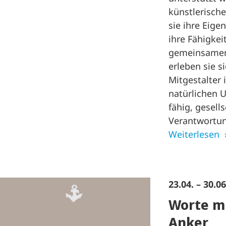
künstlerische
sie ihre Eig
ihre Fähigkei
gemeinsamen
erleben sie s
Mitgestalter 
natürlichen 
fähig, gesells
Verantwortu
Weiterlesen
23.04. – 30.0
Worte m
Anker