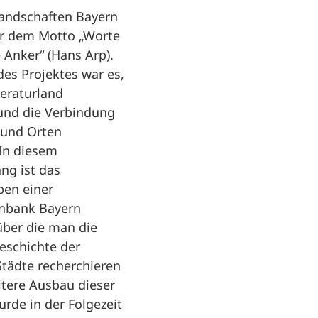
landschaften Bayern
r dem Motto „Worte
 Anker“ (Hans Arp).
es Projektes war es,
teraturland
 und die Verbindung
 und Orten
 In diesem
g ist das
ben einer
enbank Bayern
über die man die
Geschichte der
Städte recherchieren
itere Ausbau dieser
rde in der Folgezeit