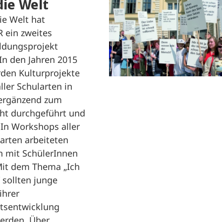
die Welt
ie Welt hat
 ein zweites
ildungsprojekt
 In den Jahren 2015
den Kulturprojekte
ller Schularten in
 ergänzend zum
cht durchgeführt und
 In Workshops aller
parten arbeiteten
n mit SchülerInnen
it dem Thema „Ich
 sollten junge
ihrer
itsentwicklung
werden. Über